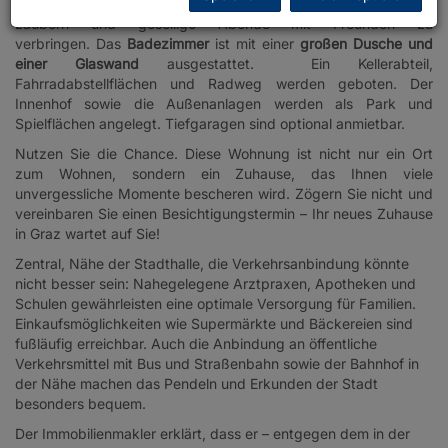
finden Sie ausreichend Platz, um kulinarische Köstlichkeiten zu
zaubern und gesellige Abende mit Freunden zu
verbringen. Das
Badezimmer
ist mit einer
großen Dusche und
einer Glaswand
ausgestattet. Ein Kellerabteil,
Fahrradabstellflächen und Radweg werden geboten. Der
Innenhof sowie die Außenanlagen werden als Park und
Spielflächen angelegt. Tiefgaragen sind optional anmietbar.
Nutzen Sie die Chance. Diese Wohnung ist nicht nur ein Ort
zum Wohnen, sondern ein Zuhause, das Ihnen viele
unvergessliche Momente bescheren wird. Zögern Sie nicht und
vereinbaren Sie einen Besichtigungstermin – Ihr neues Zuhause
in Graz wartet auf Sie!
Zentral, Nähe der Stadthalle, die Verkehrsanbindung könnte
nicht besser sein: Nahegelegene Arztpraxen, Apotheken und
Schulen gewährleisten eine optimale Versorgung für Familien.
Einkaufsmöglichkeiten wie Supermärkte und Bäckereien sind
fußläufig erreichbar. Auch die Anbindung an öffentliche
Verkehrsmittel mit Bus und Straßenbahn sowie der Bahnhof in
der Nähe machen das Pendeln und Erkunden der Stadt
besonders bequem.
Der Immobilienmakler erklärt, dass er – entgegen dem in der