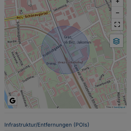
+
−
Tiles ©
basemap.at
Infrastruktur/Entfernungen (POIs)