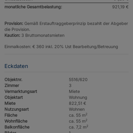
monatliche Gesamtbelastung:
921,19 €
Provision:
Gemäß Erstauftraggeberprinzip bezahlt der Abgeber
die Provision.
Kaution:
3 Bruttomonatsmieten
Einmalkosten: € 360 inkl. 20% Ust Bearbeitung/Betreuung
Eckdaten
Objektnr.
5516/620
Zimmer
3
Vermarktungsart
Miete
Objektart
Wohnung
Miete
822,51 €
Nutzungsart
Wohnen
2
Fläche
ca. 55 m
2
Wohnfläche
ca. 55 m
2
Balkonfläche
ca. 7,2 m
Bäder
1