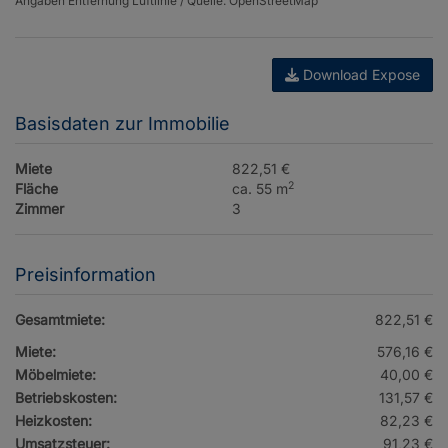
Angaben Entfernung Luftlinie / Quelle: OpenStreetMap
Download Expose
Basisdaten zur Immobilie
Miete
822,51 €
2
Fläche
ca. 55 m
Zimmer
3
Preisinformation
Gesamtmiete:
822,51 €
Miete:
576,16 €
Möbelmiete:
40,00 €
Betriebskosten:
131,57 €
Heizkosten:
82,23 €
Umsatzsteuer:
91,23 €