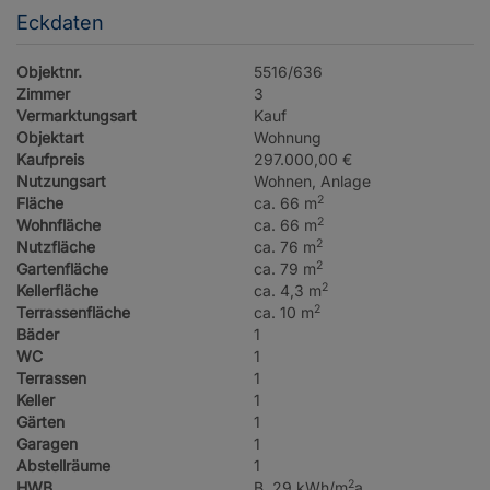
Eckdaten
Objektnr.
5516/636
Zimmer
3
Vermarktungsart
Kauf
Objektart
Wohnung
Kaufpreis
297.000,00 €
Nutzungsart
Wohnen
Anlage
2
Fläche
ca. 66 m
2
Wohnfläche
ca. 66 m
2
Nutzfläche
ca. 76 m
2
Gartenfläche
ca. 79 m
2
Kellerfläche
ca. 4,3 m
2
Terrassenfläche
ca. 10 m
Bäder
1
WC
1
Terrassen
1
Keller
1
Gärten
1
Garagen
1
Abstellräume
1
2
HWB
B, 29 kWh/m
a