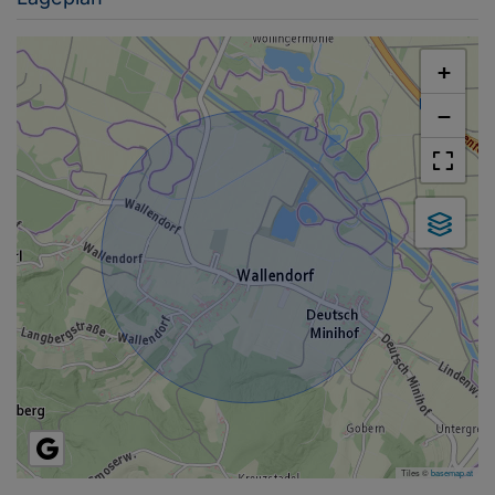
+
−
Tiles ©
basemap.at