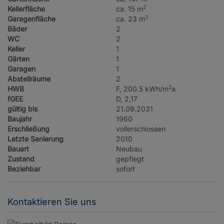
2
Kellerfläche
ca. 15 m
2
Garagenfläche
ca. 23 m
Bäder
2
WC
2
Keller
1
Gärten
1
Garagen
1
Abstellräume
2
2
HWB
F, 200.5 kWh/m
a
fGEE
D, 2,17
gültig bis
21.09.2031
Baujahr
1960
Erschließung
vollerschlossen
Letzte Sanierung
2010
Bauart
Neubau
Zustand
gepflegt
Beziehbar
sofort
Kontaktieren Sie uns