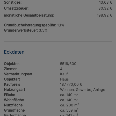
Sonstiges:
13,68 €
Umsatzsteuer:
30,32 €
monatliche Gesamtbelastung:
198,92 €
Grundbucheintragungsgebühr:
1,1%
Grunderwerbsteuer:
3,5%
Eckdaten
Objektnr.
5516/600
Zimmer
4
Vermarktungsart
Kauf
Objektart
Haus
Kaufpreis
187.770,00 €
Nutzungsart
Wohnen
Gewerbe
Anlage
2
Fläche
ca. 140 m
2
Wohnfläche
ca. 140 m
2
Nutzfläche
ca. 200 m
2
Grundfläche
ca. 559 m
2
Gartenfläche
ca. 147 m