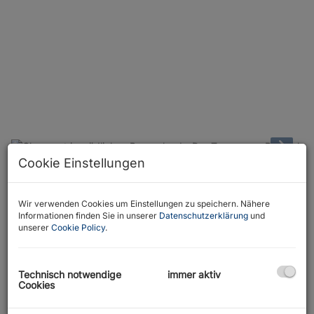
Cookie Einstellungen
Beschreibung
Wir verwenden Cookies um Einstellungen zu speichern. Nähere
Die pure Flexibilität in einem Objekt - So vielseitig wie das
Informationen finden Sie in unserer
Datenschutzerklärung
und
unserer
Cookie Policy
.
Leben!
Dieser beeindruckende Bauernhof vereint ländliche Idylle mit
Wohnkomfort und bietet ideale Bedingungen für Menschen, die
Technisch notwendige
immer aktiv
von einem selbstbestimmten Leben auf dem Land träumen, um
Cookies
der Hektik des Alltags zu entfliehen.