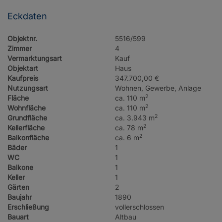
Eckdaten
Objektnr.
5516/599
Zimmer
4
Vermarktungsart
Kauf
Objektart
Haus
Kaufpreis
347.700,00 €
Nutzungsart
Wohnen
Gewerbe
Anlage
2
Fläche
ca. 110 m
2
Wohnfläche
ca. 110 m
2
Grundfläche
ca. 3.943 m
2
Kellerfläche
ca. 78 m
2
Balkonfläche
ca. 6 m
Bäder
1
WC
1
Balkone
1
Keller
1
Gärten
2
Baujahr
1890
Erschließung
vollerschlossen
Bauart
Altbau