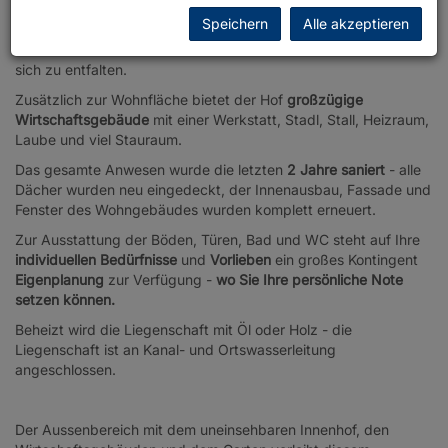
Speichern
Alle akzeptieren
Mit einer
Wohnfläche von ca. 110 m²
auf einer
Grundstücksfläche von 3.943 m²
bietet der Hof viel Potenzial
sich zu entfalten.
Zusätzlich zur Wohnfläche bietet der Hof
großzügige
Wirtschaftsgebäude
mit einer Werkstatt, Stadl, Stall, Heizraum,
Laube und viel Stauraum.
Das gesamte Anwesen wurde die letzten
2 Jahre saniert
- alle
Dächer wurden neu eingedeckt, der Innenausbau, Fassade und
Fenster des Wohngebäudes wurden komplett erneuert.
Zur Ausstattung der Böden, Türen, Bad und WC steht auf Ihre
individuellen Bedürfnisse
und
Vorlieben
ein großes Kontingent
Eigenplanung
zur Verfügung -
wo Sie Ihre persönliche Note
setzen können.
Beheizt wird die Liegenschaft mit Öl oder Holz - die
Liegenschaft ist an Kanal- und Ortswasserleitung
angeschlossen.
Der Aussenbereich mit dem uneinsehbaren Innenhof, den