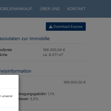
MOBILIENANKAUF
ÜBER UNS
KONTAKT
Download Expose
asisdaten zur Immobilie
ufpreis
199.000,00 €
2
läche
ca. 8.071 m
reisinformation
ufpreis:
199.000,00 €
rundbucheintragungsgebühr:
1,1%
n unserer
runderwerbsteuer:
3,5%