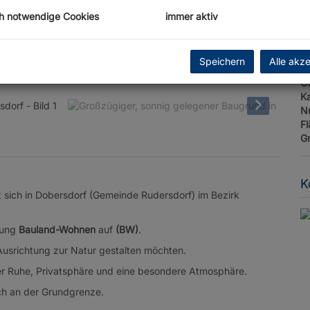
h notwendige Cookies
immer aktiv
E
Ob
Speichern
Alle akz
V
Ob
Ka
N
F
G
K
 sich in Dobersdorf (Gemeinde Rudersdorf) im Bezirk
mung
Bauland-Wohnen
auf
(BW)
.
t Ausrichtung zur Natur gestalten möchten.
r Ruhe, Privatsphäre und eine besondere Atmosphäre.
ich an der Grundgrenze.