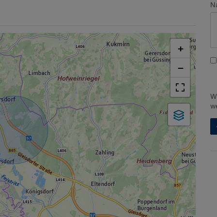
N
+
−
W
we