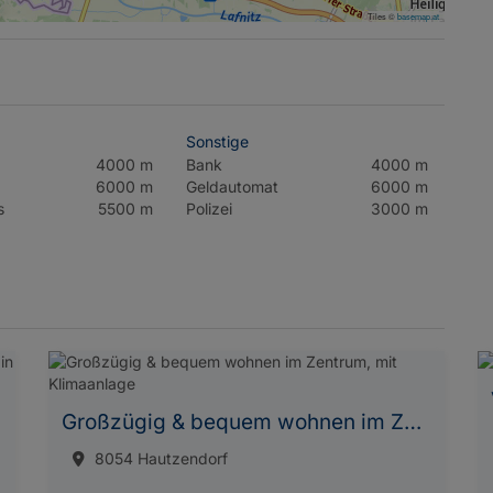
Tiles ©
basemap.at
Sonstige
4000 m
Bank
4000 m
6000 m
Geldautomat
6000 m
s
5500 m
Polizei
3000 m
Großzügig & bequem wohnen im Zentrum, mit Klimaanlage
8054 Hautzendorf