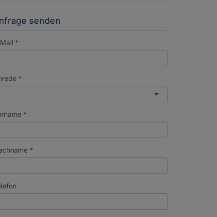
nfrage senden
Mail
nrede
orname
achname
lefon