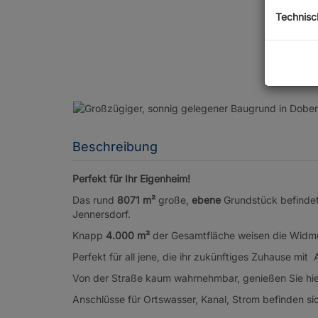
Technisc
Beschreibung
Perfekt für Ihr Eigenheim!
Das rund
8071 m²
große,
ebene
Grundstück befindet
Jennersdorf.
Knapp
4.000
m²
der Gesamtfläche weisen die Wid
Perfekt für all jene, die ihr zukünftiges Zuhause mi
Von der Straße kaum wahrnehmbar, genießen Sie hie
Anschlüsse für Ortswasser, Kanal, Strom befinden s