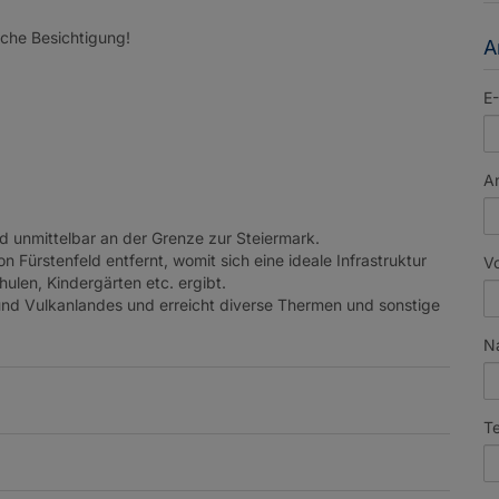
liche Besichtigung!
A
E-
A
nd unmittelbar an der Grenze zur Steiermark.
Fürstenfeld entfernt, womit sich eine ideale Infrastruktur
V
ulen, Kindergärten etc. ergibt.
und Vulkanlandes und erreicht diverse Thermen und sonstige
N
Te