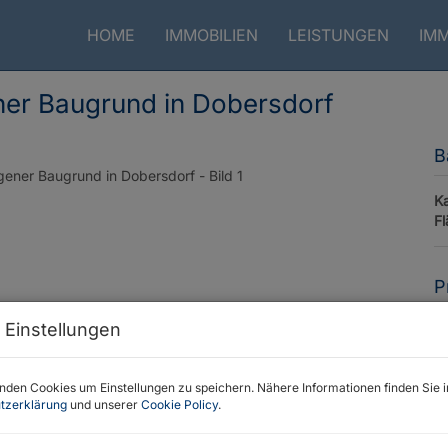
HOME
IMMOBILIEN
LEISTUNGEN
IM
ner Baugrund in Dobersdorf
B
Ka
F
P
 Einstellungen
Ka
G
den Cookies um Einstellungen zu speichern. Nähere Informationen finden Sie i
G
tzerklärung
und unserer
Cookie Policy
.