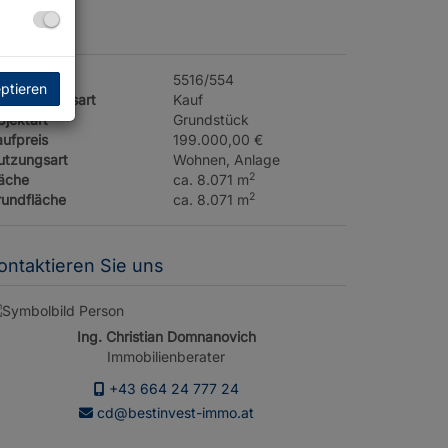
ckdaten
jektnr.
5516/554
eptieren
ermarktungsart
Kauf
jektart
Grundstück
ufpreis
199.000,00 €
utzungsart
Wohnen
Anlage
2
läche
ca. 8.071 m
2
rundfläche
ca. 8.071 m
ontaktieren Sie uns
Ing. Christian Domnanovich
Immobilienberater
+43 664 24 777 24
cd@bestinvest-immo.at